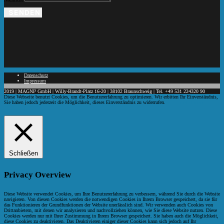
SENDEN
Datenschutz
Impressum
2019 | MAGNI³ GmbH | Willy-Brandt-Platz 16-20 | 38102 Braunschweig | Tel. +49 531 224320 90
Diese Webseite benutzt Cookies, um die Benutzererfahrung zu optimieren. Wir erbitten Ihr Einverständnis,
Sie haben jedoch jederzeit die Möglichkeit, dieses Einverständnis zu widerrufen.
Einstellungen
ANNEHMEN
Schließen
Privacy Overview
Diese Website verwendet Cookies, um Ihre Benutzererfahrung zu verbessern, während Sie durch die Website
navigieren. Von diesen Cookies werden die notwendigen Cookies in Ihrem Browser gespeichert, da sie für
das Funktionieren der Grundfunktionen der Website unerlässlich sind. Wir verwenden auch Cookies von
Drittanbietern, mit denen wir analysieren und nachvollziehen können, wie Sie diese Website nutzen. Diese
Cookies werden nur mit Ihrer Zustimmung in Ihrem Browser gespeichert. Sie haben auch die Möglichkeit,
diese Cookies zu deaktivieren. Das Deaktivieren einiger dieser Cookies kann sich jedoch auf Ihr