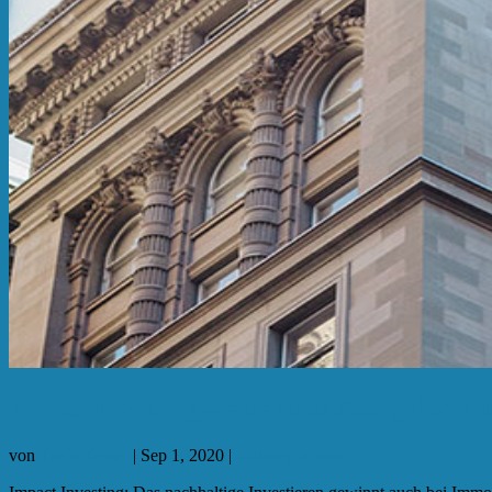
Impact Investing – eine neue Anlageform 
von
Tanja Kessel
|
Sep 1, 2020
|
Unkategorisiert