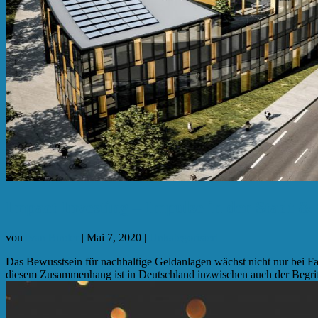
Impact Investing – Impulse in der Stadt &
von
Ivan Binder
|
Mai 7, 2020
|
Unkategorisiert
Das Bewusstsein für nachhaltige Geldanlagen wächst nicht nur bei Fac
diesem Zusammenhang ist in Deutschland inzwischen auch der Begriff