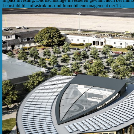
Impact Investing: Das nachhaltige Investieren gewinnt auch bei Immo
Lehrstuhl für Infrastruktur- und Immobilienmanagement der TU...