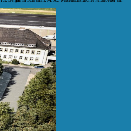
n Hut. Benjamin Schramm, M.Sc., wissenschaftlicher Mitarbeiter am